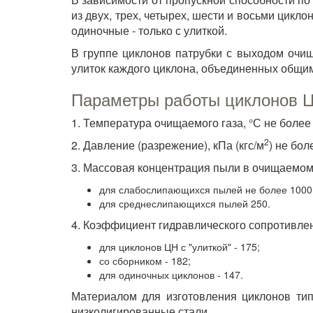
из двух, трех, четырех, шести и восьми цикло
одиночные - только с улиткой.
В группе циклонов патрубки с выходом очи
улиток каждого циклона, объединенных общи
Параметры работы циклонов 
1. Температура очищаемого газа, °С не более
2
2. Давление (разрежение), кПа (кгс/м
) не бол
3. Массовая концентрация пыли в очищаемом 
для слабослипающихся пылей не более 1000
для среднеслипающихся пылей 250.
4. Коэффициент гидравлического сопротивле
для циклонов ЦН с "улиткой" - 175;
со сборником - 182;
для одиночных циклонов - 147.
Материалом для изготовления циклонов тип
низколигированные стали.