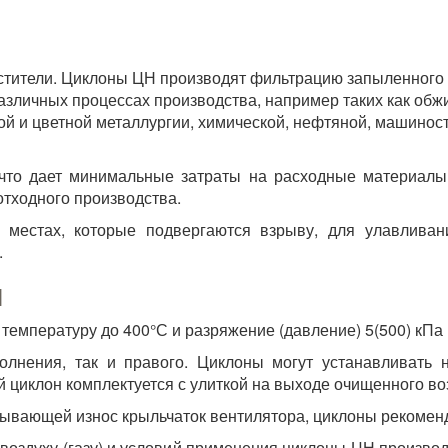
стители. Циклоны ЦН производят фильтрацию запыленного
азличных процессах производства, например таких как обжи
й и цветной металлургии, химической, нефтяной, машинос
что дает минимальные затраты на расходные материалы, 
тходного производства.
местах, которые подвергаются взрыву, для улавливан
.
Н
температуру до 400°С и разряжение (давление) 5(500) кПа 
олнения, так и правого. Циклоны могут устанавливать
й циклон комплектуется с улиткой на выходе очищенного во
зывающей износ крыльчаток вентилятора, циклоны рекомен
 воздуху (газу) и условий применения циклоны ЦН производ