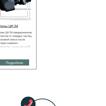
лоны ЦН 34
оны ЦН 34 предназначены
очистки от твердых частиц
газовой смеси после
торов сажевого
зводства, газовоздушной
и систем пневмотранспорта,
рации и пневмоуборки.
Подробнее