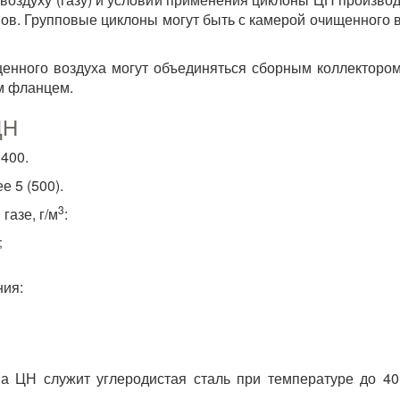
нов. Групповые циклоны могут быть с камерой очищенного в
щенного воздуха могут объединяться сборным коллектором
м фланцем.
ЦН
 400.
ее 5 (500).
3
газе, г/м
:
;
ния:
а ЦН служит углеродистая сталь при температуре до 40