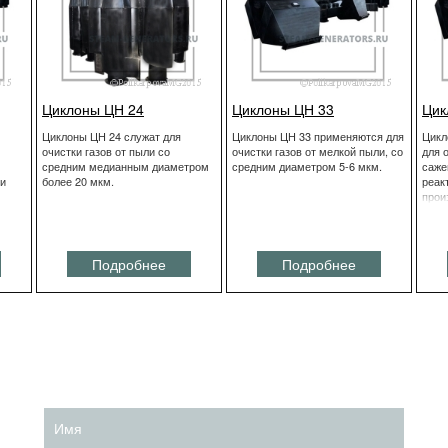
Циклоны ЦН 24
Циклоны ЦН 33
Цик
Циклоны ЦН 24 служат для
Циклоны ЦН 33 применяются для
Цикл
очистки газов от пыли со
очистки газов от мелкой пыли, со
для 
средним медианным диаметром
средним диаметром 5-6 мкм.
саже
ки
более 20 мкм.
реак
прои
смес
аспи
Подробнее
Подробнее
Имя