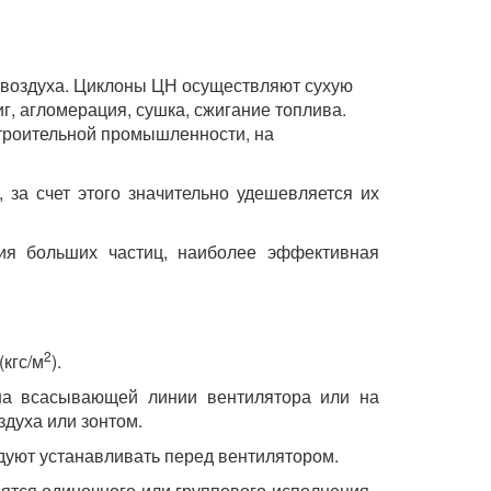
 воздуха. Циклоны ЦН осуществляют сухую
г, агломерация, сушка, сжигание топлива.
троительной промышленности, на
за счет этого значительно удешевляется их
ия больших частиц, наиболее эффективная
2
(кгс/м
).
 на всасывающей линии вентилятора или на
здуха или зонтом.
дуют устанавливать перед вентилятором.
ятся одиночного или группового исполнения -